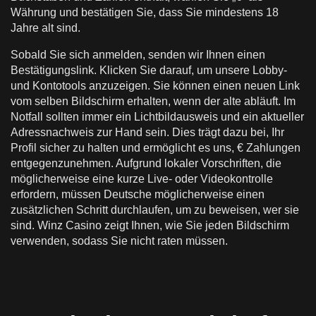
Währung und bestätigen Sie, dass Sie mindestens 18
Jahre alt sind.
Sobald Sie sich anmelden, senden wir Ihnen einen
Bestätigungslink. Klicken Sie darauf, um unsere Lobby-
und Kontotools anzuzeigen. Sie können einen neuen Link
vom selben Bildschirm erhalten, wenn der alte abläuft. Im
Notfall sollten immer ein Lichtbildausweis und ein aktueller
Adressnachweis zur Hand sein. Dies trägt dazu bei, Ihr
Profil sicher zu halten und ermöglicht es uns, € Zahlungen
entgegenzunehmen. Aufgrund lokaler Vorschriften, die
möglicherweise eine kurze Live- oder Videokontrolle
erfordern, müssen Deutsche möglicherweise einen
zusätzlichen Schritt durchlaufen, um zu beweisen, wer sie
sind. Winz Casino zeigt Ihnen, wie Sie jeden Bildschirm
verwenden, sodass Sie nicht raten müssen.