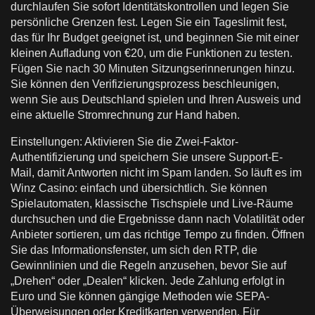
durchlaufen Sie sofort Identitätskontrollen und legen Sie
persönliche Grenzen fest. Legen Sie ein Tageslimit fest,
das für Ihr Budget geeignet ist, und beginnen Sie mit einer
kleinen Aufladung von €20, um die Funktionen zu testen.
Fügen Sie nach 30 Minuten Sitzungserinnerungen hinzu.
Sie können den Verifizierungsprozess beschleunigen,
wenn Sie aus Deutschland spielen und Ihren Ausweis und
eine aktuelle Stromrechnung zur Hand haben.
Einstellungen: Aktivieren Sie die Zwei-Faktor-
Authentifizierung und speichern Sie unsere Support-E-
Mail, damit Antworten nicht im Spam landen. So läuft es im
Winz Casino: einfach und übersichtlich. Sie können
Spielautomaten, klassische Tischspiele und Live-Räume
durchsuchen und die Ergebnisse dann nach Volatilität oder
Anbieter sortieren, um das richtige Tempo zu finden. Öffnen
Sie das Informationsfenster, um sich den RTP, die
Gewinnlinien und die Regeln anzusehen, bevor Sie auf
„Drehen“ oder „Dealen“ klicken. Jede Zahlung erfolgt in
Euro und Sie können gängige Methoden wie SEPA-
Überweisungen oder Kreditkarten verwenden. Für