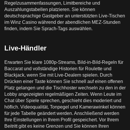
Regelzusammenfassungen, Limitbereiche und
Auszahlungstabellen platzieren. Sie können
deutschsprachige Gastgeber an unterstützten Live-Tischen
im Winz Casino während der abendlichen MEZ-Stunden
finden, indem Sie Sprach-Tags auswählen.
Live-Händler
Erwarten Sie klare 1080p-Streams, Bild-in-Bild-Regeln für
Baccarat und vollständige Historien für Roulette und
Blackjack, wenn Sie mit Live-Dealern spielen. Durch
Drücken einer Taste können Sie schnell auf einen offenen
Platz gelangen und die Tischhoster wechseln zu den in der
Lobby angezeigten regelmäßigen Zeiten. Wenn Leute im
Chat über Spiele sprechen, geschieht dies moderiert und
höflich. Videoqualität, Tonpegel und Kamerawinkel können
für jede Tabelle geändert werden. Anschließend werden
Ihre Einstellungen in Ihrem Profil gespeichert. Vor Ihrem
Beitritt gibt es keine Grenzen und Sie können Ihren