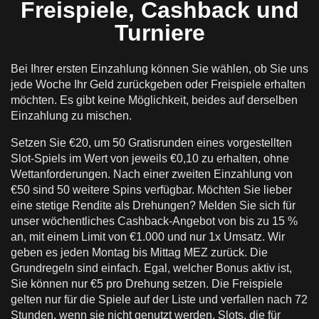
Freispiele, Cashback und
Turniere
Bei Ihrer ersten Einzahlung können Sie wählen, ob Sie uns
jede Woche Ihr Geld zurückgeben oder Freispiele erhalten
möchten. Es gibt keine Möglichkeit, beides auf derselben
Einzahlung zu mischen.
Setzen Sie €20, um 50 Gratisrunden eines vorgestellten
Slot-Spiels im Wert von jeweils €0,10 zu erhalten, ohne
Wettanforderungen. Nach einer zweiten Einzahlung von
€50 sind 50 weitere Spins verfügbar. Möchten Sie lieber
eine stetige Rendite als Drehungen? Melden Sie sich für
unser wöchentliches Cashback-Angebot von bis zu 15 %
an, mit einem Limit von €1.000 und nur 1x Umsatz. Wir
geben es jeden Montag bis Mittag MEZ zurück. Die
Grundregeln sind einfach. Egal, welcher Bonus aktiv ist,
Sie können nur €5 pro Drehung setzen. Die Freispiele
gelten nur für die Spiele auf der Liste und verfallen nach 72
Stunden, wenn sie nicht genutzt werden. Slots, die für