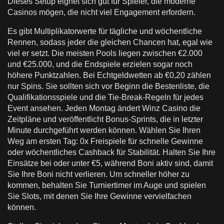
Dieses Setup eignet sich gut für Spieler, die moderne
Casinos mögen, die nicht viel Engagement erfordern.
Es gibt Multiplikatorwerte für tägliche und wöchentliche
Rennen, sodass jeder die gleichen Chancen hat, egal wie
viel er setzt. Die meisten Pools liegen zwischen €2.000
und €25.000, und die Endspiele erzielen sogar noch
höhere Punktzahlen. Bei Echtgeldwetten ab €0,20 zählen
nur Spins. Sie sollten sich vor Beginn die Bestenliste, die
Qualifikationsspiele und die Tie-Break-Regeln für jedes
Event ansehen. Jeden Montag ändert Winz Casino die
Zeitpläne und veröffentlicht Bonus-Sprints, die in letzter
Minute durchgeführt werden können. Wählen Sie Ihren
Weg am ersten Tag: 0x Freispiele für schnelle Gewinne
oder wöchentliches Cashback für Stabilität. Halten Sie Ihre
Einsätze bei oder unter €5, während Boni aktiv sind, damit
Sie Ihre Boni nicht verlieren. Um schneller höher zu
kommen, behalten Sie Turniertimer im Auge und spielen
Sie Slots, mit denen Sie Ihre Gewinne vervielfachen
können.