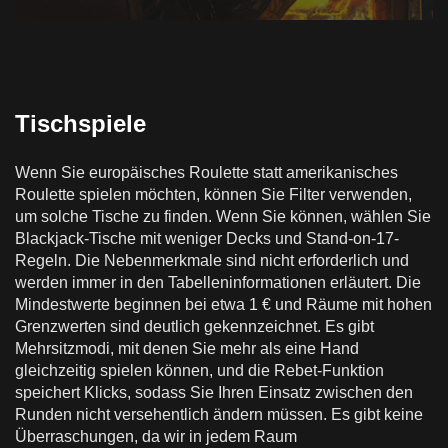
Tischspiele
Wenn Sie europäisches Roulette statt amerikanisches
Roulette spielen möchten, können Sie Filter verwenden,
um solche Tische zu finden. Wenn Sie können, wählen Sie
Blackjack-Tische mit weniger Decks und Stand-on-17-
Regeln. Die Nebenmerkmale sind nicht erforderlich und
werden immer in den Tabelleninformationen erläutert. Die
Mindestwerte beginnen bei etwa 1 € und Räume mit hohen
Grenzwerten sind deutlich gekennzeichnet. Es gibt
Mehrsitzmodi, mit denen Sie mehr als eine Hand
gleichzeitig spielen können, und die Rebet-Funktion
speichert Klicks, sodass Sie Ihren Einsatz zwischen den
Runden nicht versehentlich ändern müssen. Es gibt keine
Überraschungen, da wir in jedem Raum