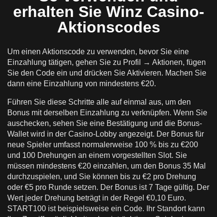
erhalten Sie Winz Casino-
Aktionscodes
Um einen Aktionscode zu verwenden, bevor Sie eine
Einzahlung tätigen, gehen Sie zu Profil → Aktionen, fügen
Sie den Code ein und drücken Sie Aktivieren. Machen Sie
dann eine Einzahlung von mindestens €20.
Führen Sie diese Schritte alle auf einmal aus, um den
Bonus mit derselben Einzahlung zu verknüpfen. Wenn Sie
auschecken, sehen Sie eine Bestätigung und die Bonus-
Wallet wird in der Casino-Lobby angezeigt. Der Bonus für
neue Spieler umfasst normalerweise 100 % bis zu €200
und 100 Drehungen an einem vorgestellten Slot. Sie
müssen mindestens €20 einzahlen, um den Bonus 35 Mal
durchzuspielen, und Sie können bis zu €2 pro Drehung
oder €5 pro Runde setzen. Der Bonus ist 7 Tage gültig. Der
Wert jeder Drehung beträgt in der Regel €0,10 Euro.
START100 ist beispielsweise ein Code. Ihr Standort kann